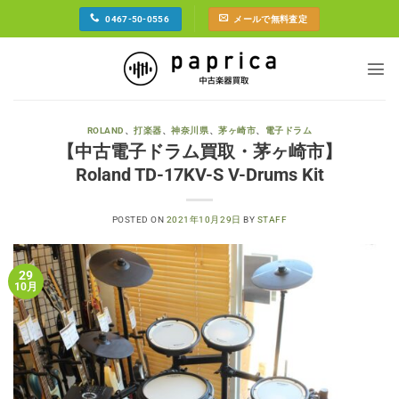
Skip
0467-50-0556
メールで無料査定
to
content
ROLAND
、
打楽器
、
神奈川県
、
茅ヶ崎市
、
電子ドラム
【中古電子ドラム買取・茅ヶ崎市】
Roland TD-17KV-S V-Drums Kit
POSTED ON
2021年10月29日
BY
STAFF
29
10月