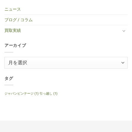
イ
BOY
Histric
ギ
ん
古
だ
プ
TF-
Colection
タ
エ
あ
ニュース
エ
50
SG
ー
レ
り
レ
BS
Standerd
買
ア
ま
キ
ミ
VOS
取】
コ
せ
ブログ / コラム
ギ
ニ
Faded
Gibson
買
ん
タ
ア
Cherry
SG
取】
ー
コ
2016
Special
Gibson
買取実績
へ
ー
年
2014
J-
の
ス
製
年
160E
テ
へ
製
1999
ィ
の
120th
年
ッ
アーカイブ
Anniversary
製
ク
へ
ナ
ギ
の
チ
タ
ュ
ー
ア
ラ
へ
ル
ー
の
へ
の
カ
イ
タグ
ブ
ジャパンビンテージ
(1)
引っ越し
(1)