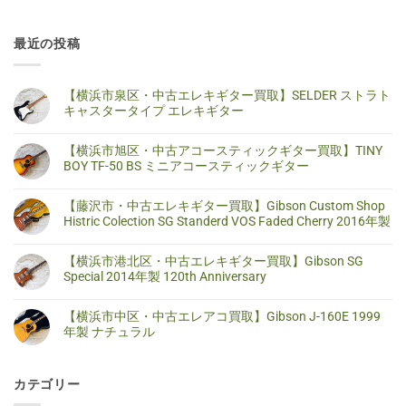
最近の投稿
【横浜市泉区・中古エレキギター買取】SELDER ストラト
キャスタータイプ エレキギター
【横
コ
浜
メ
【横浜市旭区・中古アコースティックギター買取】TINY
市
ン
泉
ト
BOY TF-50 BS ミニアコースティックギター
区・
は
中
ま
【横
コ
古
だ
浜
メ
【藤沢市・中古エレキギター買取】Gibson Custom Shop
エ
あ
市
ン
レ
り
旭
ト
Histric Colection SG Standerd VOS Faded Cherry 2016年製
キ
ま
区・
は
ギ
せ
中
ま
【藤
コ
タ
ん
古
だ
沢
メ
【横浜市港北区・中古エレキギター買取】Gibson SG
ー
ア
あ
市・
ン
買
コ
り
中
ト
Special 2014年製 120th Anniversary
取】
ー
ま
古
は
SELDER
ス
せ
エ
ま
【横
コ
ス
テ
ん
レ
だ
浜
メ
ト
【横浜市中区・中古エレアコ買取】Gibson J-160E 1999
ィ
キ
あ
市
ン
ラ
ッ
ギ
り
港
ト
年製 ナチュラル
ト
ク
タ
ま
北
は
キ
ギ
ー
せ
区・
ま
【横
コ
ャ
タ
買
ん
中
だ
浜
メ
ス
ー
取】
古
あ
市
ン
タ
買
Gibson
カテゴリー
エ
り
中
ト
ー
取】
Custom
レ
ま
区・
は
タ
TINY
Shop
キ
せ
中
ま